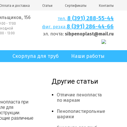
Оплата и доставка
Статьи
Сертификаты
Контакты
ильщиков, 156
8 (391) 288-55-44
тел.
:00 - 17:00
8 (391) 286-44-66
фиг. резка
выходной
00 - 13:00
эл. почта:
sibpenoplast@mail.ru
Скорлупа для труб
Наши работы
Другие статьи
Отличие пенопласта
по маркам
нопласта при
ле для
Пенополистирольные
нструкции.
шарики
ующие различные