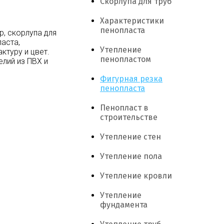
Скорлупа для труб
Характеристики
пенопласта
р, скорлупа для
ласта,
Утепление
туру и цвет.
пенопластом
лий из ПВХ и
Фигурная резка
пенопласта
Пенопласт в
строительстве
Утепление стен
Утепление пола
Утепление кровли
Утепление
фундамента