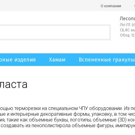
О компании
Лесоп
ПН-ПТ: 09
СБ, ВС: 
Обед: 12:
рные изделия
Хамам
Вспененные гранулы
ласта
ощью терморезки на специальном ЧПУ оборудовании. Из пе
е и интерьерные декоративные формы, упаковку, в том чис
ия, такие как объемные буквы, логотипы, объемные (3D) ко
 создавать из пенополистирола объемные фигуры, имитир